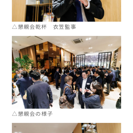
△懇親会乾杯 衣笠監事
△懇親会の様子