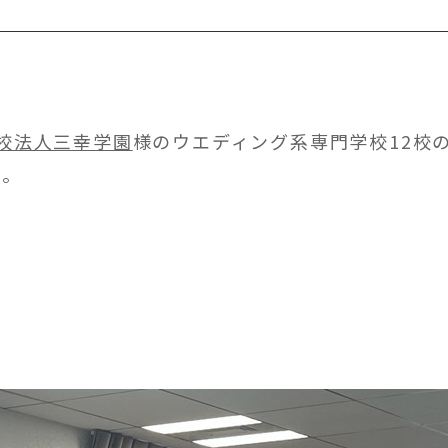
校法人三幸学園
様のウエディング系専門学校12校
た。